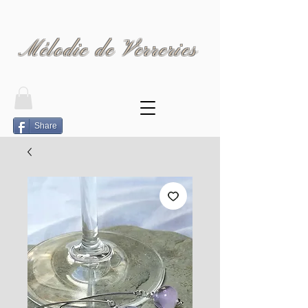
Mélodie de Verreries
Share