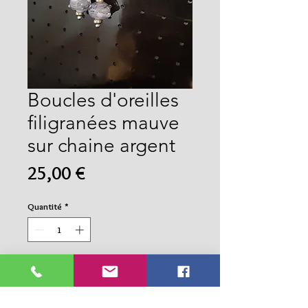
Boucles d'oreilles
filigranées mauve
sur chaine argent
Prix
25,00 €
Quantité
*
Ajouter au panier
Commander et payer