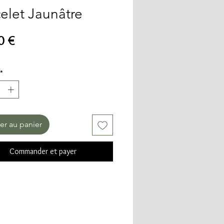
elet Jaunâtre
Prix
0 €
*
er au panier
Commander et payer