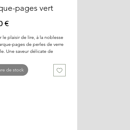
que-pages vert
Prix
0 €
 le plaisir de lire, à la noblesse 
rque-pages de perles de verre 
ale. Une saveur délicate de 
et bien-être. Sur chaîne 
e.
re de stock