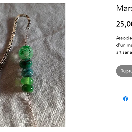
Mar
25,0
Associer
d'un ma
artisan
poésie 
argenté
Ruptu