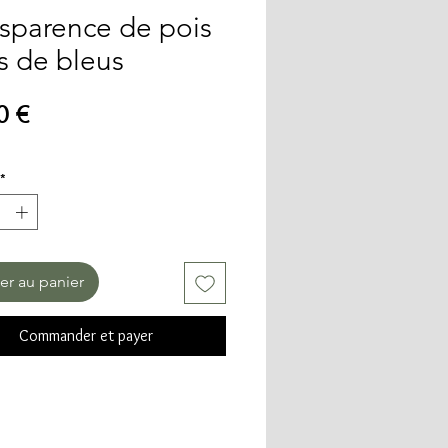
sparence de pois
és de bleus
Prix
0 €
*
er au panier
Commander et payer