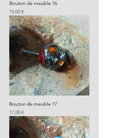
Bouton de meuble 16
Prix
15,00 €
Bouton de meuble 17
Prix
17,00 €