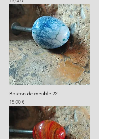
Prix
15,00 €
Bouton de meuble 22
Prix
15,00 €