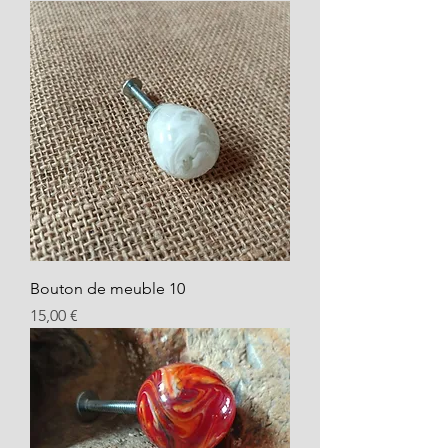
Bouton de meuble 10
Prix
15,00 €